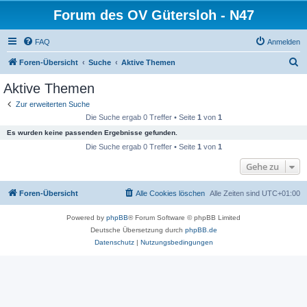
Forum des OV Gütersloh - N47
FAQ
Anmelden
S
Foren-Übersicht
Suche
Aktive Themen
u
Aktive Themen
c
Zur erweiterten Suche
h
Die Suche ergab 0 Treffer • Seite
1
von
1
e
Es wurden keine passenden Ergebnisse gefunden.
Die Suche ergab 0 Treffer • Seite
1
von
1
Gehe zu
Foren-Übersicht
Alle Cookies löschen
Alle Zeiten sind
UTC+01:00
Powered by
phpBB
® Forum Software © phpBB Limited
Deutsche Übersetzung durch
phpBB.de
Datenschutz
|
Nutzungsbedingungen