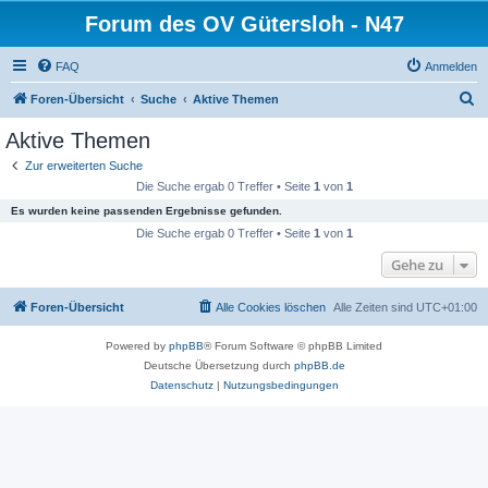
Forum des OV Gütersloh - N47
FAQ
Anmelden
S
Foren-Übersicht
Suche
Aktive Themen
u
Aktive Themen
c
Zur erweiterten Suche
h
Die Suche ergab 0 Treffer • Seite
1
von
1
e
Es wurden keine passenden Ergebnisse gefunden.
Die Suche ergab 0 Treffer • Seite
1
von
1
Gehe zu
Foren-Übersicht
Alle Cookies löschen
Alle Zeiten sind
UTC+01:00
Powered by
phpBB
® Forum Software © phpBB Limited
Deutsche Übersetzung durch
phpBB.de
Datenschutz
|
Nutzungsbedingungen