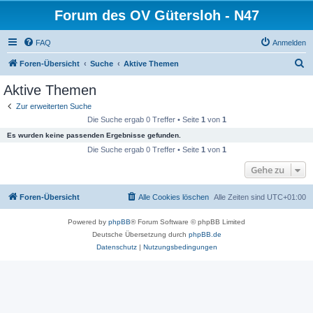
Forum des OV Gütersloh - N47
FAQ
Anmelden
S
Foren-Übersicht
Suche
Aktive Themen
u
Aktive Themen
c
Zur erweiterten Suche
h
Die Suche ergab 0 Treffer • Seite
1
von
1
e
Es wurden keine passenden Ergebnisse gefunden.
Die Suche ergab 0 Treffer • Seite
1
von
1
Gehe zu
Foren-Übersicht
Alle Cookies löschen
Alle Zeiten sind
UTC+01:00
Powered by
phpBB
® Forum Software © phpBB Limited
Deutsche Übersetzung durch
phpBB.de
Datenschutz
|
Nutzungsbedingungen