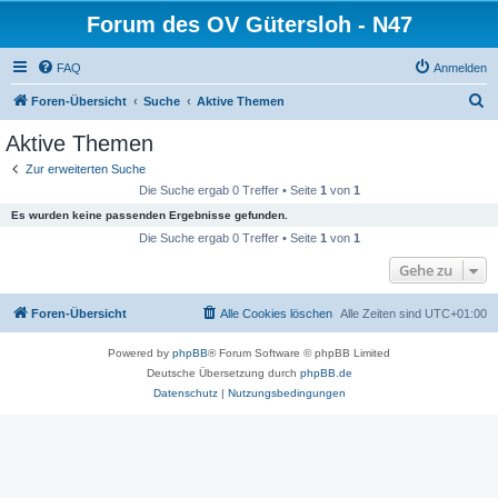
Forum des OV Gütersloh - N47
FAQ
Anmelden
S
Foren-Übersicht
Suche
Aktive Themen
u
Aktive Themen
c
Zur erweiterten Suche
h
Die Suche ergab 0 Treffer • Seite
1
von
1
e
Es wurden keine passenden Ergebnisse gefunden.
Die Suche ergab 0 Treffer • Seite
1
von
1
Gehe zu
Foren-Übersicht
Alle Cookies löschen
Alle Zeiten sind
UTC+01:00
Powered by
phpBB
® Forum Software © phpBB Limited
Deutsche Übersetzung durch
phpBB.de
Datenschutz
|
Nutzungsbedingungen