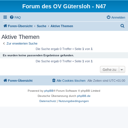
Forum des OV Gütersloh - N47
FAQ
Anmelden
S
Foren-Übersicht
Suche
Aktive Themen
u
Aktive Themen
c
Zur erweiterten Suche
h
Die Suche ergab 0 Treffer • Seite
1
von
1
e
Es wurden keine passenden Ergebnisse gefunden.
Die Suche ergab 0 Treffer • Seite
1
von
1
Gehe zu
Foren-Übersicht
Alle Cookies löschen
Alle Zeiten sind
UTC+01:00
Powered by
phpBB
® Forum Software © phpBB Limited
Deutsche Übersetzung durch
phpBB.de
Datenschutz
|
Nutzungsbedingungen