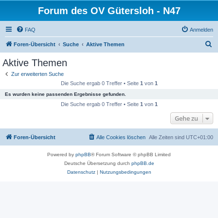
Forum des OV Gütersloh - N47
FAQ
Anmelden
S
Foren-Übersicht
Suche
Aktive Themen
u
Aktive Themen
c
Zur erweiterten Suche
h
Die Suche ergab 0 Treffer • Seite
1
von
1
e
Es wurden keine passenden Ergebnisse gefunden.
Die Suche ergab 0 Treffer • Seite
1
von
1
Gehe zu
Foren-Übersicht
Alle Cookies löschen
Alle Zeiten sind
UTC+01:00
Powered by
phpBB
® Forum Software © phpBB Limited
Deutsche Übersetzung durch
phpBB.de
Datenschutz
|
Nutzungsbedingungen