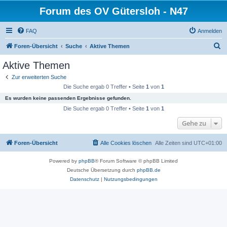
Forum des OV Gütersloh - N47
FAQ
Anmelden
S
Foren-Übersicht
Suche
Aktive Themen
u
Aktive Themen
c
Zur erweiterten Suche
h
Die Suche ergab 0 Treffer • Seite
1
von
1
e
Es wurden keine passenden Ergebnisse gefunden.
Die Suche ergab 0 Treffer • Seite
1
von
1
Gehe zu
Foren-Übersicht
Alle Cookies löschen
Alle Zeiten sind
UTC+01:00
Powered by
phpBB
® Forum Software © phpBB Limited
Deutsche Übersetzung durch
phpBB.de
Datenschutz
|
Nutzungsbedingungen