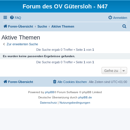
Forum des OV Gütersloh - N47
FAQ
Anmelden
S
Foren-Übersicht
Suche
Aktive Themen
u
Aktive Themen
c
Zur erweiterten Suche
h
Die Suche ergab 0 Treffer • Seite
1
von
1
e
Es wurden keine passenden Ergebnisse gefunden.
Die Suche ergab 0 Treffer • Seite
1
von
1
Gehe zu
Foren-Übersicht
Alle Cookies löschen
Alle Zeiten sind
UTC+01:00
Powered by
phpBB
® Forum Software © phpBB Limited
Deutsche Übersetzung durch
phpBB.de
Datenschutz
|
Nutzungsbedingungen