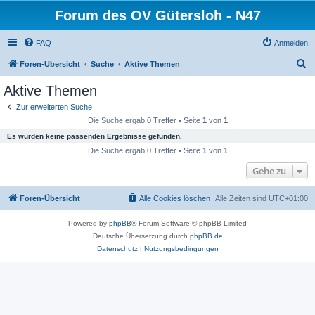
Forum des OV Gütersloh - N47
FAQ
Anmelden
S
Foren-Übersicht
Suche
Aktive Themen
u
Aktive Themen
c
Zur erweiterten Suche
h
Die Suche ergab 0 Treffer • Seite
1
von
1
e
Es wurden keine passenden Ergebnisse gefunden.
Die Suche ergab 0 Treffer • Seite
1
von
1
Gehe zu
Foren-Übersicht
Alle Cookies löschen
Alle Zeiten sind
UTC+01:00
Powered by
phpBB
® Forum Software © phpBB Limited
Deutsche Übersetzung durch
phpBB.de
Datenschutz
|
Nutzungsbedingungen