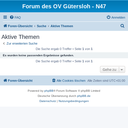
Forum des OV Gütersloh - N47
FAQ
Anmelden
S
Foren-Übersicht
Suche
Aktive Themen
u
Aktive Themen
c
Zur erweiterten Suche
h
Die Suche ergab 0 Treffer • Seite
1
von
1
e
Es wurden keine passenden Ergebnisse gefunden.
Die Suche ergab 0 Treffer • Seite
1
von
1
Gehe zu
Foren-Übersicht
Alle Cookies löschen
Alle Zeiten sind
UTC+01:00
Powered by
phpBB
® Forum Software © phpBB Limited
Deutsche Übersetzung durch
phpBB.de
Datenschutz
|
Nutzungsbedingungen