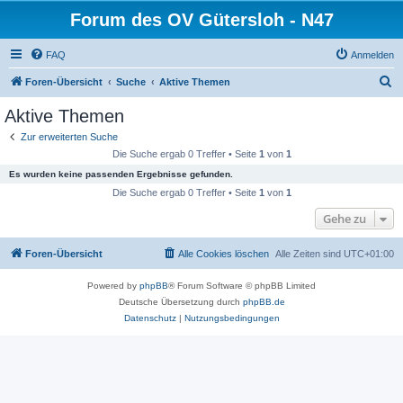
Forum des OV Gütersloh - N47
FAQ
Anmelden
S
Foren-Übersicht
Suche
Aktive Themen
u
Aktive Themen
c
Zur erweiterten Suche
h
Die Suche ergab 0 Treffer • Seite
1
von
1
e
Es wurden keine passenden Ergebnisse gefunden.
Die Suche ergab 0 Treffer • Seite
1
von
1
Gehe zu
Foren-Übersicht
Alle Cookies löschen
Alle Zeiten sind
UTC+01:00
Powered by
phpBB
® Forum Software © phpBB Limited
Deutsche Übersetzung durch
phpBB.de
Datenschutz
|
Nutzungsbedingungen