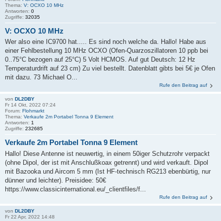
Thema:
V: OCXO 10 MHz
Antworten:
0
Zugriffe:
32035
V: OCXO 10 MHz
Wer also eine IC9700 hat..... Es sind noch welche da. Hallo! Habe aus
einer Fehlbestellung 10 MHz OCXO (Ofen-Quarzoszillatoren 10 ppb bei
0..75°C bezogen auf 25°C) 5 Volt HCMOS. Auf gut Deutsch: 12 Hz
Temperaturdrift auf 23 cm) Zu viel bestellt. Datenblatt gibts bei 5€ je Ofen
mit dazu. 73 Michael O...
Rufe den Beitrag auf
von
DL2DBY
Fr 14 Okt, 2022 07:24
Forum:
Flohmarkt
Thema:
Verkaufe 2m Portabel Tonna 9 Element
Antworten:
1
Zugriffe:
232685
Verkaufe 2m Portabel Tonna 9 Element
Hallo! Diese Antenne ist neuwertig, in einem 50iger Schutzrohr verpackt
(ohne Dipol, der ist mit Anschlußkoax getrennt) und wird verkauft. Dipol
mit Bazooka und Aircom 5 mm (Ist HF-technisch RG213 ebenbürtig, nur
dünner und leichter). Preisidee: 50€
https://www.classicinternational.eu/_clientfiles/f...
Rufe den Beitrag auf
von
DL2DBY
Fr 22 Apr, 2022 14:48