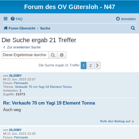
Forum des OV Gütersloh - N47
FAQ
Anmelden
S
Foren-Übersicht
Suche
u
Die Suche ergab 21 Treffer
c
Zur erweiterten Suche
h
Suche
Erweiterte Suche
e
1
2
Nächste
Die Suche ergab 21 Treffer
von
DL2DBY
Mi 21 Jun, 2023 22:07
Forum:
Flohmarkt
Thema:
Verkaufe 70 cm Yagi 19 Element Tonna
Antworten:
1
Zugriffe:
21073
Re: Verkaufe 70 cm Yagi 19 Element Tonna
Auch weg
Rufe den Beitrag auf
von
DL2DBY
Mi 21 Jun, 2023 22:05
Forum:
Flohmarkt