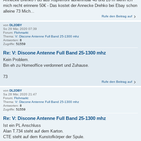
mich recht erinnere 50€ - Das kostet der Annecke Drehko bei Ebay schon
alleine 73 Mich...
Rufe den Beitrag auf
von
DL2DBY
So 29 Mär, 2020 07:39
Forum:
Flohmarkt
Thema:
V: Discone Antenne Full Band 25-1300 mhz
Antworten:
8
Zugriffe:
51559
Re: V: Discone Antenne Full Band 25-1300 mhz
Kein Problem.
Bin eh zu Homeoffice verdonnert und Zuhause.
73
Rufe den Beitrag auf
von
DL2DBY
Sa 28 Mär, 2020 21:47
Forum:
Flohmarkt
Thema:
V: Discone Antenne Full Band 25-1300 mhz
Antworten:
8
Zugriffe:
51559
Re: V: Discone Antenne Full Band 25-1300 mhz
Ist ein PL Anschluss
Alan T.734 steht auf dem Karton.
CTE steht auf dem Kunstofkörper der Spule.