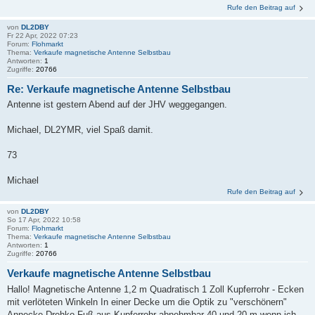
Rufe den Beitrag auf
von
DL2DBY
Fr 22 Apr, 2022 07:23
Forum:
Flohmarkt
Thema:
Verkaufe magnetische Antenne Selbstbau
Antworten:
1
Zugriffe:
20766
Re: Verkaufe magnetische Antenne Selbstbau
Antenne ist gestern Abend auf der JHV weggegangen.
Michael, DL2YMR, viel Spaß damit.
73
Michael
Rufe den Beitrag auf
von
DL2DBY
So 17 Apr, 2022 10:58
Forum:
Flohmarkt
Thema:
Verkaufe magnetische Antenne Selbstbau
Antworten:
1
Zugriffe:
20766
Verkaufe magnetische Antenne Selbstbau
Hallo! Magnetische Antenne 1,2 m Quadratisch 1 Zoll Kupferrohr - Ecken
mit verlöteten Winkeln In einer Decke um die Optik zu "verschönern"
Annecke Drehko Fuß aus Kupferrohr abnehmbar 40 und 20 m wenn ich