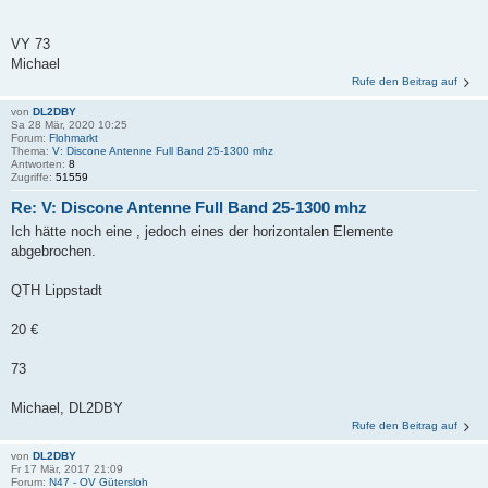
VY 73
Michael
Rufe den Beitrag auf
von
DL2DBY
Sa 28 Mär, 2020 10:25
Forum:
Flohmarkt
Thema:
V: Discone Antenne Full Band 25-1300 mhz
Antworten:
8
Zugriffe:
51559
Re: V: Discone Antenne Full Band 25-1300 mhz
Ich hätte noch eine , jedoch eines der horizontalen Elemente
abgebrochen.
QTH Lippstadt
20 €
73
Michael, DL2DBY
Rufe den Beitrag auf
von
DL2DBY
Fr 17 Mär, 2017 21:09
Forum:
N47 - OV Gütersloh