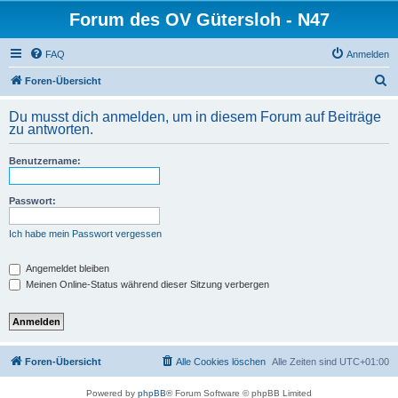
Forum des OV Gütersloh - N47
FAQ
Anmelden
S
Foren-Übersicht
u
Du musst dich anmelden, um in diesem Forum auf Beiträge
c
zu antworten.
h
Benutzername:
e
Passwort:
Ich habe mein Passwort vergessen
Angemeldet bleiben
Meinen Online-Status während dieser Sitzung verbergen
Foren-Übersicht
Alle Cookies löschen
Alle Zeiten sind
UTC+01:00
Powered by
phpBB
® Forum Software © phpBB Limited