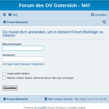
Forum des OV Gütersloh - N47
FAQ
Anmelden
S
Foren-Übersicht
u
Du musst dich anmelden, um in diesem Forum Beiträge zu
c
zitieren.
h
Benutzername:
e
Passwort:
Ich habe mein Passwort vergessen
Angemeldet bleiben
Meinen Online-Status während dieser Sitzung verbergen
Foren-Übersicht
Alle Cookies löschen
Alle Zeiten sind
UTC+01:00
Powered by
phpBB
® Forum Software © phpBB Limited