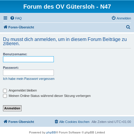
Forum des OV Gütersloh - N47
FAQ
Anmelden
S
Foren-Übersicht
u
Du musst dich anmelden, um in diesem Forum Beiträge zu
c
zitieren.
h
Benutzername:
e
Passwort:
Ich habe mein Passwort vergessen
Angemeldet bleiben
Meinen Online-Status während dieser Sitzung verbergen
Foren-Übersicht
Alle Cookies löschen
Alle Zeiten sind
UTC+01:00
Powered by
phpBB
® Forum Software © phpBB Limited