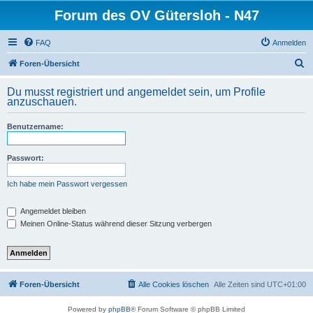
Forum des OV Gütersloh - N47
FAQ
Anmelden
S
Foren-Übersicht
u
Du musst registriert und angemeldet sein, um Profile
c
anzuschauen.
h
Benutzername:
e
Passwort:
Ich habe mein Passwort vergessen
Angemeldet bleiben
Meinen Online-Status während dieser Sitzung verbergen
Foren-Übersicht
Alle Cookies löschen
Alle Zeiten sind
UTC+01:00
Powered by
phpBB
® Forum Software © phpBB Limited