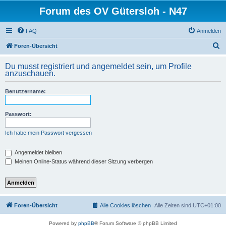
Forum des OV Gütersloh - N47
FAQ
Anmelden
S
Foren-Übersicht
u
Du musst registriert und angemeldet sein, um Profile
c
anzuschauen.
h
Benutzername:
e
Passwort:
Ich habe mein Passwort vergessen
Angemeldet bleiben
Meinen Online-Status während dieser Sitzung verbergen
Foren-Übersicht
Alle Cookies löschen
Alle Zeiten sind
UTC+01:00
Powered by
phpBB
® Forum Software © phpBB Limited