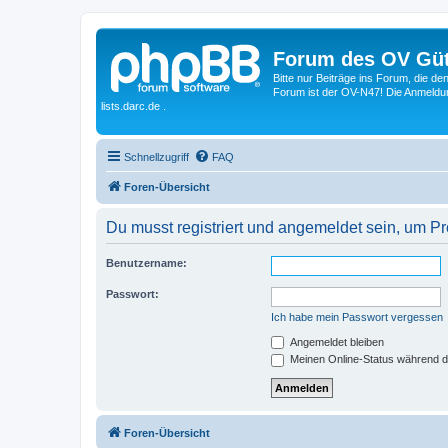
Forum des OV Güt
Bitte nur Beiträge ins Forum, die d
Forum ist der OV-N47! Die Anmeldung
lists.darc.de .
Schnellzugriff
FAQ
Foren-Übersicht
Du musst registriert und angemeldet sein, um P
Benutzername:
Passwort:
Ich habe mein Passwort vergessen
Angemeldet bleiben
Meinen Online-Status während d
Foren-Übersicht