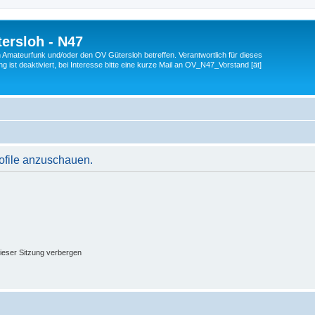
ersloh - N47
en Amateurfunk und/oder den OV Gütersloh betreffen. Verantwortlich für dieses
 ist deaktiviert, bei Interesse bitte eine kurze Mail an OV_N47_Vorstand [ät]
rofile anzuschauen.
ieser Sitzung verbergen