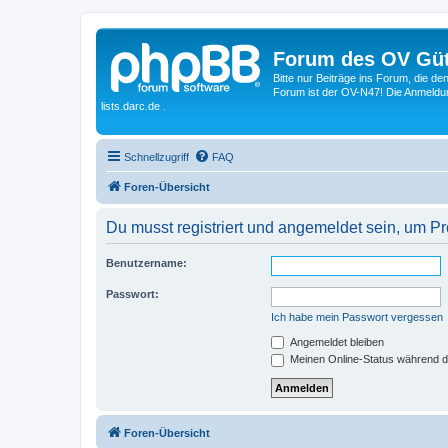
Forum des OV Güt
Bitte nur Beiträge ins Forum, die d
Forum ist der OV-N47! Die Anmeldung
lists.darc.de .
Schnellzugriff
FAQ
Foren-Übersicht
Du musst registriert und angemeldet sein, um P
Benutzername:
Passwort:
Ich habe mein Passwort vergessen
Angemeldet bleiben
Meinen Online-Status während d
Foren-Übersicht