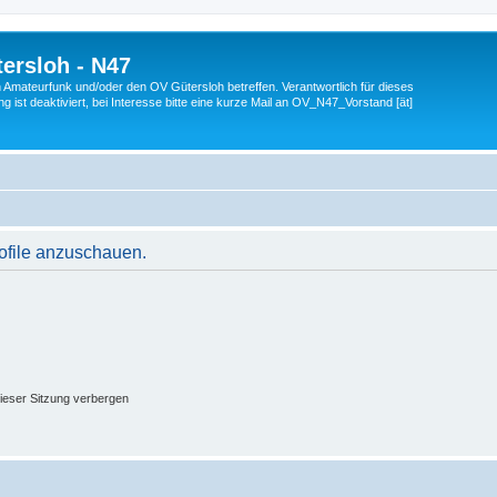
ersloh - N47
en Amateurfunk und/oder den OV Gütersloh betreffen. Verantwortlich für dieses
 ist deaktiviert, bei Interesse bitte eine kurze Mail an OV_N47_Vorstand [ät]
rofile anzuschauen.
ieser Sitzung verbergen