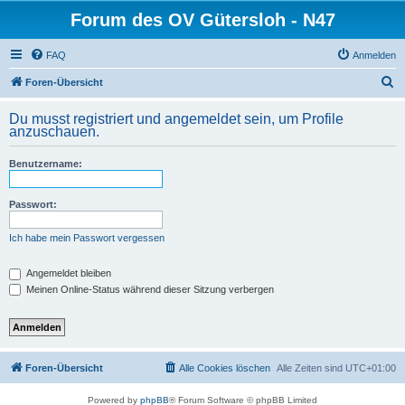
Forum des OV Gütersloh - N47
FAQ
Anmelden
S
Foren-Übersicht
u
Du musst registriert und angemeldet sein, um Profile
c
anzuschauen.
h
Benutzername:
e
Passwort:
Ich habe mein Passwort vergessen
Angemeldet bleiben
Meinen Online-Status während dieser Sitzung verbergen
Foren-Übersicht
Alle Cookies löschen
Alle Zeiten sind
UTC+01:00
Powered by
phpBB
® Forum Software © phpBB Limited