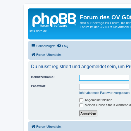
Forum des OV Güt
Bitte nur Beiträge ins Forum, die d
Forum ist der OV-N47! Die Anmeldung
lists.darc.de .
Schnellzugriff
FAQ
Foren-Übersicht
Du musst registriert und angemeldet sein, um P
Benutzername:
Passwort:
Ich habe mein Passwort vergessen
Angemeldet bleiben
Meinen Online-Status während d
Foren-Übersicht