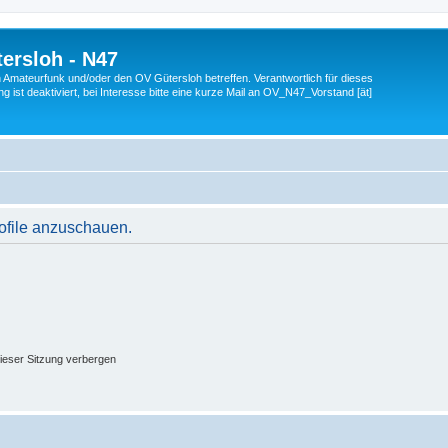
ersloh - N47
en Amateurfunk und/oder den OV Gütersloh betreffen. Verantwortlich für dieses
 ist deaktiviert, bei Interesse bitte eine kurze Mail an OV_N47_Vorstand [ät]
rofile anzuschauen.
ieser Sitzung verbergen