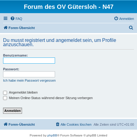
Forum des OV Gütersloh - N47
FAQ
Anmelden
S
Foren-Übersicht
u
Du musst registriert und angemeldet sein, um Profile
c
anzuschauen.
h
Benutzername:
e
Passwort:
Ich habe mein Passwort vergessen
Angemeldet bleiben
Meinen Online-Status während dieser Sitzung verbergen
Foren-Übersicht
Alle Cookies löschen
Alle Zeiten sind
UTC+01:00
Powered by
phpBB
® Forum Software © phpBB Limited