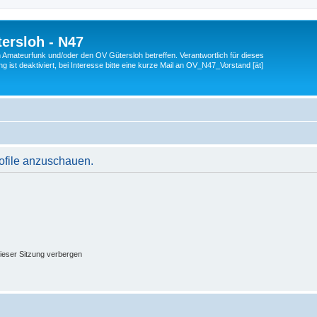
ersloh - N47
en Amateurfunk und/oder den OV Gütersloh betreffen. Verantwortlich für dieses
 ist deaktiviert, bei Interesse bitte eine kurze Mail an OV_N47_Vorstand [ät]
rofile anzuschauen.
ieser Sitzung verbergen