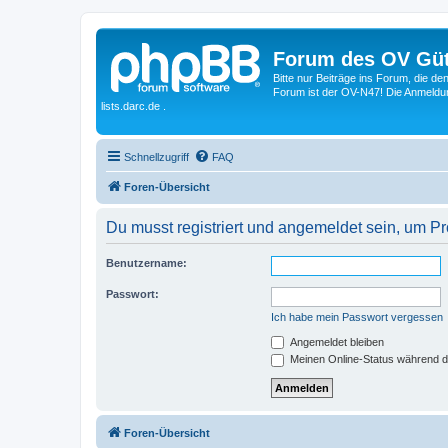
Forum des OV Güt
Bitte nur Beiträge ins Forum, die d
Forum ist der OV-N47! Die Anmeldung
lists.darc.de .
Schnellzugriff
FAQ
Foren-Übersicht
Du musst registriert und angemeldet sein, um P
Benutzername:
Passwort:
Ich habe mein Passwort vergessen
Angemeldet bleiben
Meinen Online-Status während d
Foren-Übersicht