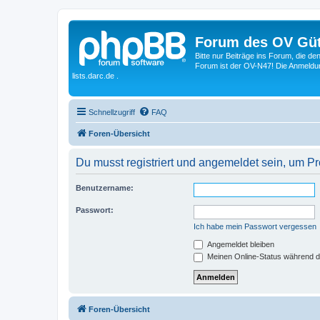
Forum des OV Güt
Bitte nur Beiträge ins Forum, die d
Forum ist der OV-N47! Die Anmeldung
lists.darc.de .
Schnellzugriff
FAQ
Foren-Übersicht
Du musst registriert und angemeldet sein, um P
Benutzername:
Passwort:
Ich habe mein Passwort vergessen
Angemeldet bleiben
Meinen Online-Status während d
Foren-Übersicht