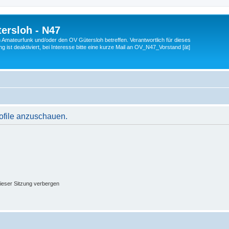
ersloh - N47
en Amateurfunk und/oder den OV Gütersloh betreffen. Verantwortlich für dieses
 ist deaktiviert, bei Interesse bitte eine kurze Mail an OV_N47_Vorstand [ät]
rofile anzuschauen.
ieser Sitzung verbergen