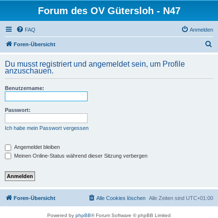
Forum des OV Gütersloh - N47
FAQ
Anmelden
S
Foren-Übersicht
u
Du musst registriert und angemeldet sein, um Profile
c
anzuschauen.
h
Benutzername:
e
Passwort:
Ich habe mein Passwort vergessen
Angemeldet bleiben
Meinen Online-Status während dieser Sitzung verbergen
Foren-Übersicht
Alle Cookies löschen
Alle Zeiten sind
UTC+01:00
Powered by
phpBB
® Forum Software © phpBB Limited