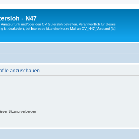
ersloh - N47
en Amateurfunk und/oder den OV Gütersloh betreffen. Verantwortlich für dieses
 ist deaktiviert, bei Interesse bitte eine kurze Mail an OV_N47_Vorstand [ät]
rofile anzuschauen.
ieser Sitzung verbergen