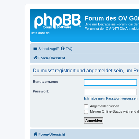
Forum des OV Güt
Bitte nur Beiträge ins Forum, die d
Forum ist der OV-N47! Die Anmeldung
lists.darc.de .
Schnellzugriff
FAQ
Foren-Übersicht
Du musst registriert und angemeldet sein, um P
Benutzername:
Passwort:
Ich habe mein Passwort vergessen
Angemeldet bleiben
Meinen Online-Status während d
Foren-Übersicht