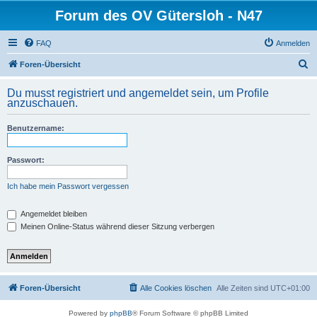
Forum des OV Gütersloh - N47
FAQ
Anmelden
S
Foren-Übersicht
u
Du musst registriert und angemeldet sein, um Profile
c
anzuschauen.
h
Benutzername:
e
Passwort:
Ich habe mein Passwort vergessen
Angemeldet bleiben
Meinen Online-Status während dieser Sitzung verbergen
Foren-Übersicht
Alle Cookies löschen
Alle Zeiten sind
UTC+01:00
Powered by
phpBB
® Forum Software © phpBB Limited