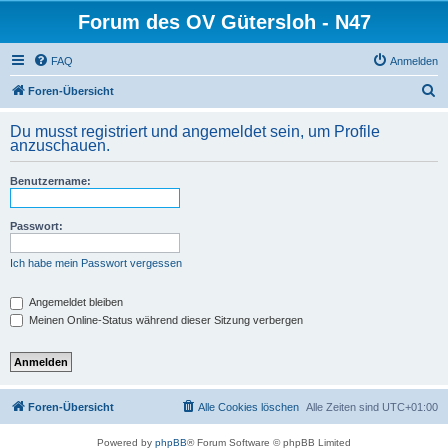
Forum des OV Gütersloh - N47
FAQ
Anmelden
S
Foren-Übersicht
u
Du musst registriert und angemeldet sein, um Profile
c
anzuschauen.
h
Benutzername:
e
Passwort:
Ich habe mein Passwort vergessen
Angemeldet bleiben
Meinen Online-Status während dieser Sitzung verbergen
Foren-Übersicht
Alle Cookies löschen
Alle Zeiten sind
UTC+01:00
Powered by
phpBB
® Forum Software © phpBB Limited