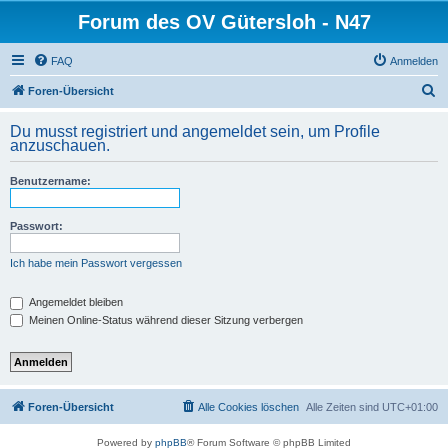
Forum des OV Gütersloh - N47
FAQ
Anmelden
S
Foren-Übersicht
u
Du musst registriert und angemeldet sein, um Profile
c
anzuschauen.
h
Benutzername:
e
Passwort:
Ich habe mein Passwort vergessen
Angemeldet bleiben
Meinen Online-Status während dieser Sitzung verbergen
Foren-Übersicht
Alle Cookies löschen
Alle Zeiten sind
UTC+01:00
Powered by
phpBB
® Forum Software © phpBB Limited