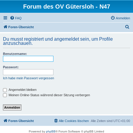
Forum des OV Gütersloh - N47
FAQ
Anmelden
S
Foren-Übersicht
u
Du musst registriert und angemeldet sein, um Profile
c
anzuschauen.
h
Benutzername:
e
Passwort:
Ich habe mein Passwort vergessen
Angemeldet bleiben
Meinen Online-Status während dieser Sitzung verbergen
Foren-Übersicht
Alle Cookies löschen
Alle Zeiten sind
UTC+01:00
Powered by
phpBB
® Forum Software © phpBB Limited