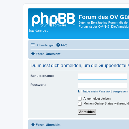
Forum des OV Güt
Bitte nur Beiträge ins Forum, die d
Forum ist der OV-N47! Die Anmeldung
lists.darc.de .
Schnellzugriff
FAQ
Foren-Übersicht
Du musst dich anmelden, um die Gruppendetail
Benutzername:
Passwort:
Ich habe mein Passwort vergessen
Angemeldet bleiben
Meinen Online-Status während d
Foren-Übersicht