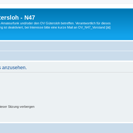
ersloh - N47
en Amateurfunk und/oder den OV Gütersloh betreffen. Verantwortlich für dieses
 ist deaktiviert, bei Interesse bitte eine kurze Mail an OV_N47_Vorstand [ät]
s anzusehen.
ieser Sitzung verbergen