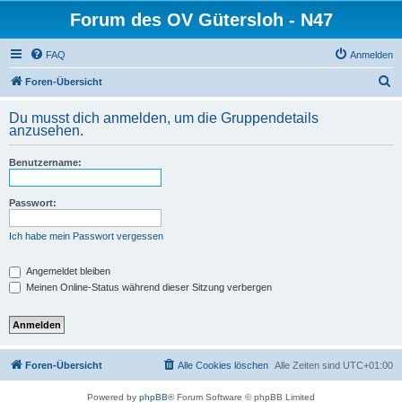
Forum des OV Gütersloh - N47
FAQ
Anmelden
S
Foren-Übersicht
u
Du musst dich anmelden, um die Gruppendetails
c
anzusehen.
h
Benutzername:
e
Passwort:
Ich habe mein Passwort vergessen
Angemeldet bleiben
Meinen Online-Status während dieser Sitzung verbergen
Foren-Übersicht
Alle Cookies löschen
Alle Zeiten sind
UTC+01:00
Powered by
phpBB
® Forum Software © phpBB Limited