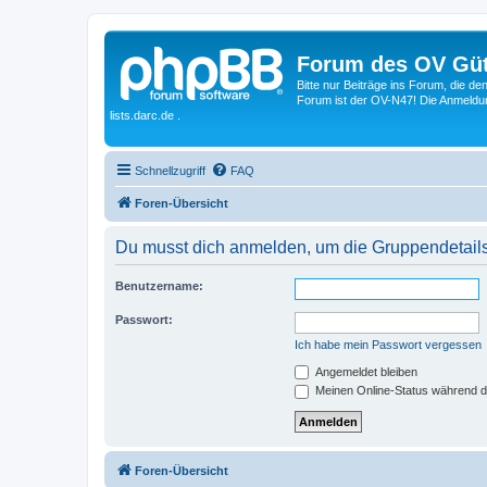
Forum des OV Güt
Bitte nur Beiträge ins Forum, die d
Forum ist der OV-N47! Die Anmeldung
lists.darc.de .
Schnellzugriff
FAQ
Foren-Übersicht
Du musst dich anmelden, um die Gruppendetail
Benutzername:
Passwort:
Ich habe mein Passwort vergessen
Angemeldet bleiben
Meinen Online-Status während d
Foren-Übersicht