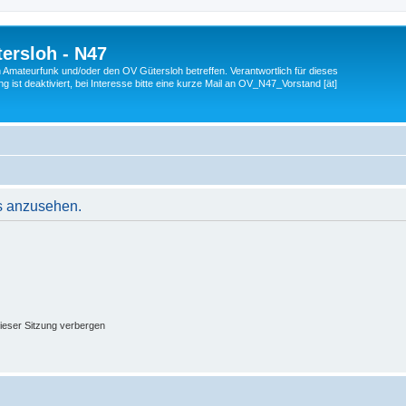
ersloh - N47
en Amateurfunk und/oder den OV Gütersloh betreffen. Verantwortlich für dieses
 ist deaktiviert, bei Interesse bitte eine kurze Mail an OV_N47_Vorstand [ät]
s anzusehen.
ieser Sitzung verbergen