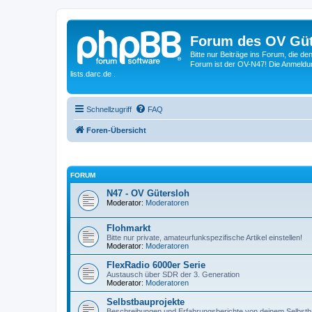
Forum des OV Güt
Bitte nur Beiträge ins Forum, die d
Forum ist der OV-N47! Die Anmeldung
lists.darc.de .
Schnellzugriff
FAQ
Foren-Übersicht
FORUM
N47 - OV Gütersloh
Moderator:
Moderatoren
Flohmarkt
Bitte nur private, amateurfunkspezifische Artikel einstellen!
Moderator:
Moderatoren
FlexRadio 6000er Serie
Austausch über SDR der 3. Generation
Moderator:
Moderatoren
Selbstbauprojekte
Beschreibungen und Erfahrungsberichte von deinem Selbstb