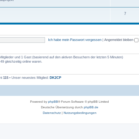
7
Ich habe mein Passwort vergessen
|
Angemeldet bleiben
 Mitglieder und 1 Gast (basierend auf den aktiven Besuchern der letzten 5 Minuten)
9 gleichzeitig online waren.
mt
115
• Unser neuestes Mitglied:
DK2CP
Powered by
phpBB
® Forum Software © phpBB Limited
Deutsche Übersetzung durch
phpBB.de
Datenschutz
|
Nutzungsbedingungen