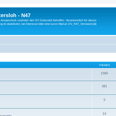
ersloh - N47
en Amateurfunk und/oder den OV Gütersloh betreffen. Verantwortlich für dieses
 ist deaktiviert, bei Interesse bitte eine kurze Mail an OV_N47_Vorstand [ät]
THEMEN
1580
381
5
14
auprojekt