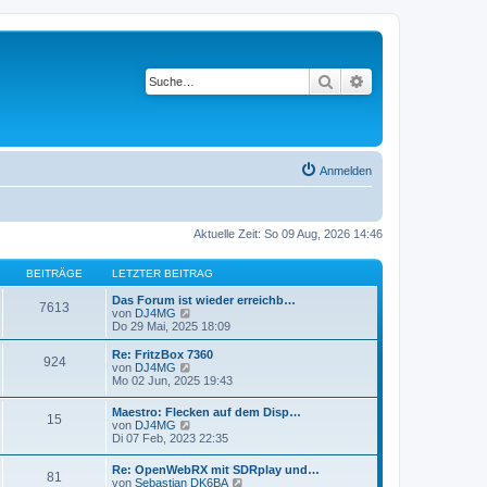
Suche
Erweiterte Suche
Anmelden
Aktuelle Zeit: So 09 Aug, 2026 14:46
BEITRÄGE
LETZTER BEITRAG
Das Forum ist wieder erreichb…
7613
N
von
DJ4MG
e
Do 29 Mai, 2025 18:09
u
e
Re: FritzBox 7360
924
s
N
von
DJ4MG
t
e
Mo 02 Jun, 2025 19:43
e
u
r
e
Maestro: Flecken auf dem Disp…
B
15
s
N
von
DJ4MG
e
t
e
Di 07 Feb, 2023 22:35
i
e
u
t
r
e
r
Re: OpenWebRX mit SDRplay und…
B
81
s
a
N
von
Sebastian DK6BA
e