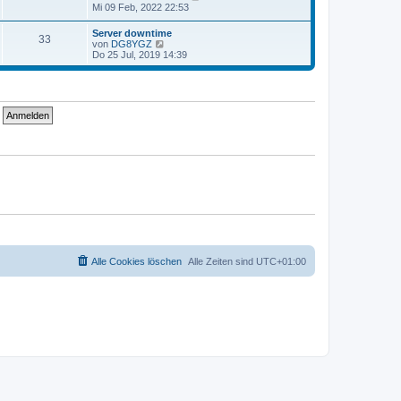
t
g
e
Mi 09 Feb, 2022 22:53
i
e
u
t
r
e
r
Server downtime
B
33
s
a
N
von
DG8YGZ
e
t
g
e
Do 25 Jul, 2019 14:39
i
e
u
t
r
e
r
B
s
a
e
t
g
i
e
t
r
r
B
a
e
g
i
t
r
a
g
Alle Cookies löschen
Alle Zeiten sind
UTC+01:00