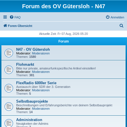
Forum des OV Gütersloh - N47
FAQ
Anmelden
S
Foren-Übersicht
u
Aktuelle Zeit: Fr 07 Aug, 2026 05:20
c
Forum
h
N47 - OV Gütersloh
e
Moderator:
Moderatoren
Themen:
1580
Flohmarkt
Bitte nur private, amateurfunkspezifische Artikel einstellen!
Moderator:
Moderatoren
Themen:
381
FlexRadio 6000er Serie
Austausch über SDR der 3. Generation
Moderator:
Moderatoren
Themen:
5
Selbstbauprojekte
Beschreibungen und Erfahrungsberichte von deinem Selbstbauprojekt
Moderator:
Moderatoren
Themen:
14
Administration
Neuigkeiten der Admins