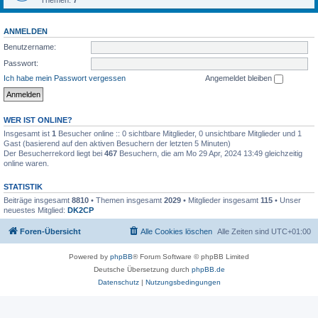
Themen:
7
ANMELDEN
Benutzername:
Passwort:
Ich habe mein Passwort vergessen
Angemeldet bleiben
WER IST ONLINE?
Insgesamt ist
1
Besucher online :: 0 sichtbare Mitglieder, 0 unsichtbare Mitglieder und 1
Gast (basierend auf den aktiven Besuchern der letzten 5 Minuten)
Der Besucherrekord liegt bei
467
Besuchern, die am Mo 29 Apr, 2024 13:49 gleichzeitig
online waren.
STATISTIK
Beiträge insgesamt
8810
• Themen insgesamt
2029
• Mitglieder insgesamt
115
• Unser
neuestes Mitglied:
DK2CP
Foren-Übersicht
Alle Cookies löschen
Alle Zeiten sind
UTC+01:00
Powered by
phpBB
® Forum Software © phpBB Limited
Deutsche Übersetzung durch
phpBB.de
Datenschutz
|
Nutzungsbedingungen