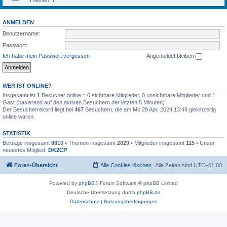
Themen:
7
ANMELDEN
Benutzername:
Passwort:
Ich habe mein Passwort vergessen
Angemeldet bleiben
WER IST ONLINE?
Insgesamt ist
1
Besucher online :: 0 sichtbare Mitglieder, 0 unsichtbare Mitglieder und 1
Gast (basierend auf den aktiven Besuchern der letzten 5 Minuten)
Der Besucherrekord liegt bei
467
Besuchern, die am Mo 29 Apr, 2024 13:49 gleichzeitig
online waren.
STATISTIK
Beiträge insgesamt
8810
• Themen insgesamt
2029
• Mitglieder insgesamt
115
• Unser
neuestes Mitglied:
DK2CP
Foren-Übersicht
Alle Cookies löschen
Alle Zeiten sind
UTC+01:00
Powered by
phpBB
® Forum Software © phpBB Limited
Deutsche Übersetzung durch
phpBB.de
Datenschutz
|
Nutzungsbedingungen