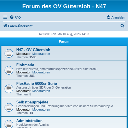
Forum des OV Gütersloh - N47
FAQ
Anmelden
S
Foren-Übersicht
u
Aktuelle Zeit: Mo 10 Aug, 2026 14:37
c
Forum
h
N47 - OV Gütersloh
e
Moderator:
Moderatoren
Themen:
1580
Flohmarkt
Bitte nur private, amateurfunkspezifische Artikel einstellen!
Moderator:
Moderatoren
Themen:
381
FlexRadio 6000er Serie
Austausch über SDR der 3. Generation
Moderator:
Moderatoren
Themen:
5
Selbstbauprojekte
Beschreibungen und Erfahrungsberichte von deinem Selbstbauprojekt
Moderator:
Moderatoren
Themen:
14
Administration
Neuigkeiten der Admins