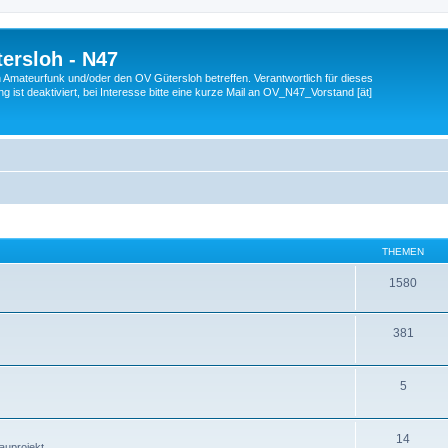
ersloh - N47
en Amateurfunk und/oder den OV Gütersloh betreffen. Verantwortlich für dieses
 ist deaktiviert, bei Interesse bitte eine kurze Mail an OV_N47_Vorstand [ät]
THEMEN
1580
381
5
14
auprojekt