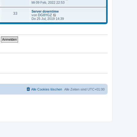
t
g
e
Mi 09 Feb, 2022 22:53
i
e
u
t
r
e
r
Server downtime
B
33
s
a
N
von
DG8YGZ
e
t
g
e
Do 25 Jul, 2019 14:39
i
e
u
t
r
e
r
B
s
a
e
t
g
i
e
t
r
r
B
a
e
g
i
t
r
a
g
Alle Cookies löschen
Alle Zeiten sind
UTC+01:00