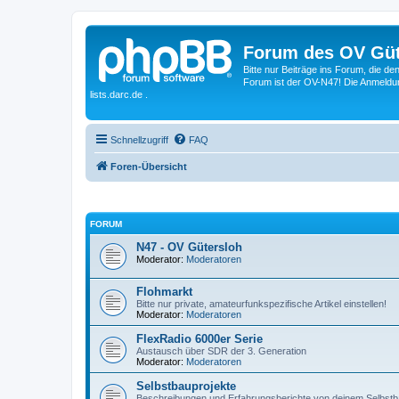
Forum des OV Güt
Bitte nur Beiträge ins Forum, die d
Forum ist der OV-N47! Die Anmeldung
lists.darc.de .
Schnellzugriff
FAQ
Foren-Übersicht
FORUM
N47 - OV Gütersloh
Moderator:
Moderatoren
Flohmarkt
Bitte nur private, amateurfunkspezifische Artikel einstellen!
Moderator:
Moderatoren
FlexRadio 6000er Serie
Austausch über SDR der 3. Generation
Moderator:
Moderatoren
Selbstbauprojekte
Beschreibungen und Erfahrungsberichte von deinem Selbstb