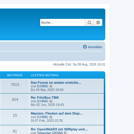
Suche
Erweiterte Suche
Anmelden
Aktuelle Zeit: Sa 08 Aug, 2026 16:01
BEITRÄGE
LETZTER BEITRAG
Das Forum ist wieder erreichb…
7613
N
von
DJ4MG
e
Do 29 Mai, 2025 18:09
u
e
Re: FritzBox 7360
924
s
N
von
DJ4MG
t
e
Mo 02 Jun, 2025 19:43
e
u
r
e
Maestro: Flecken auf dem Disp…
B
15
s
N
von
DJ4MG
e
t
e
Di 07 Feb, 2023 22:35
i
e
u
t
r
e
r
Re: OpenWebRX mit SDRplay und…
B
81
s
a
N
von
Sebastian DK6BA
e