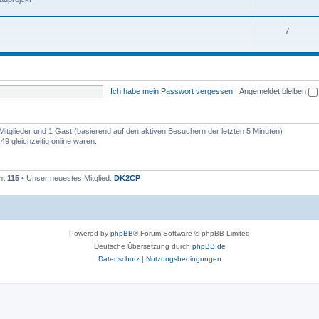
7
Ich habe mein Passwort vergessen
|
Angemeldet bleiben
 Mitglieder und 1 Gast (basierend auf den aktiven Besuchern der letzten 5 Minuten)
9 gleichzeitig online waren.
mt
115
• Unser neuestes Mitglied:
DK2CP
Powered by
phpBB
® Forum Software © phpBB Limited
Deutsche Übersetzung durch
phpBB.de
Datenschutz
|
Nutzungsbedingungen