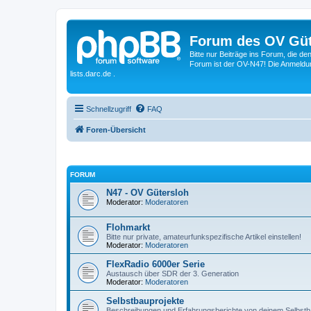
Forum des OV Güt
Bitte nur Beiträge ins Forum, die d
Forum ist der OV-N47! Die Anmeldung
lists.darc.de .
Schnellzugriff
FAQ
Foren-Übersicht
FORUM
N47 - OV Gütersloh
Moderator:
Moderatoren
Flohmarkt
Bitte nur private, amateurfunkspezifische Artikel einstellen!
Moderator:
Moderatoren
FlexRadio 6000er Serie
Austausch über SDR der 3. Generation
Moderator:
Moderatoren
Selbstbauprojekte
Beschreibungen und Erfahrungsberichte von deinem Selbstb