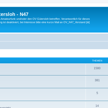
ersloh - N47
en Amateurfunk und/oder den OV Gütersloh betreffen. Verantwortlich für dieses
 ist deaktiviert, bei Interesse bitte eine kurze Mail an OV_N47_Vorstand [ät]
THEMEN
1580
381
5
14
auprojekt