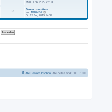
t
g
e
Mi 09 Feb, 2022 22:53
i
e
u
t
r
e
r
Server downtime
B
33
s
a
N
von
DG8YGZ
e
t
g
e
Do 25 Jul, 2019 14:39
i
e
u
t
r
e
r
B
s
a
e
t
g
i
e
t
r
r
B
a
e
g
i
t
r
a
g
Alle Cookies löschen
Alle Zeiten sind
UTC+01:00