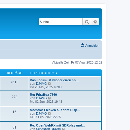
Suche
Erweiterte Suche
Anmelden
Aktuelle Zeit: Fr 07 Aug, 2026 12:02
BEITRÄGE
LETZTER BEITRAG
Das Forum ist wieder erreichb…
7613
N
von
DJ4MG
e
Do 29 Mai, 2025 18:09
u
e
Re: FritzBox 7360
924
s
N
von
DJ4MG
t
e
Mo 02 Jun, 2025 19:43
e
u
r
e
Maestro: Flecken auf dem Disp…
B
15
s
N
von
DJ4MG
e
t
e
Di 07 Feb, 2023 22:35
i
e
u
t
r
e
r
Re: OpenWebRX mit SDRplay und…
B
81
s
a
N
von
Sebastian DK6BA
e