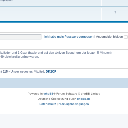
7
Ich habe mein Passwort vergessen
|
Angemeldet bleiben
Mitglieder und 1 Gast (basierend auf den aktiven Besuchern der letzten 5 Minuten)
9 gleichzeitig online waren.
mt
115
• Unser neuestes Mitglied:
DK2CP
Powered by
phpBB
® Forum Software © phpBB Limited
Deutsche Übersetzung durch
phpBB.de
Datenschutz
|
Nutzungsbedingungen