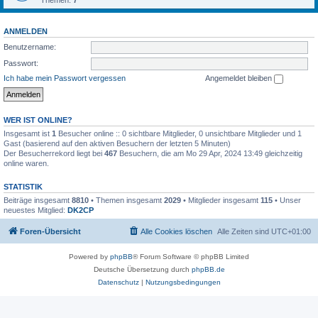
Themen:
7
ANMELDEN
Benutzername:
Passwort:
Ich habe mein Passwort vergessen
Angemeldet bleiben
WER IST ONLINE?
Insgesamt ist
1
Besucher online :: 0 sichtbare Mitglieder, 0 unsichtbare Mitglieder und 1
Gast (basierend auf den aktiven Besuchern der letzten 5 Minuten)
Der Besucherrekord liegt bei
467
Besuchern, die am Mo 29 Apr, 2024 13:49 gleichzeitig
online waren.
STATISTIK
Beiträge insgesamt
8810
• Themen insgesamt
2029
• Mitglieder insgesamt
115
• Unser
neuestes Mitglied:
DK2CP
Foren-Übersicht
Alle Cookies löschen
Alle Zeiten sind
UTC+01:00
Powered by
phpBB
® Forum Software © phpBB Limited
Deutsche Übersetzung durch
phpBB.de
Datenschutz
|
Nutzungsbedingungen