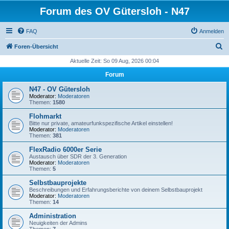
Forum des OV Gütersloh - N47
FAQ
Anmelden
S
Foren-Übersicht
u
Aktuelle Zeit: So 09 Aug, 2026 00:04
c
Forum
h
N47 - OV Gütersloh
e
Moderator:
Moderatoren
Themen:
1580
Flohmarkt
Bitte nur private, amateurfunkspezifische Artikel einstellen!
Moderator:
Moderatoren
Themen:
381
FlexRadio 6000er Serie
Austausch über SDR der 3. Generation
Moderator:
Moderatoren
Themen:
5
Selbstbauprojekte
Beschreibungen und Erfahrungsberichte von deinem Selbstbauprojekt
Moderator:
Moderatoren
Themen:
14
Administration
Neuigkeiten der Admins