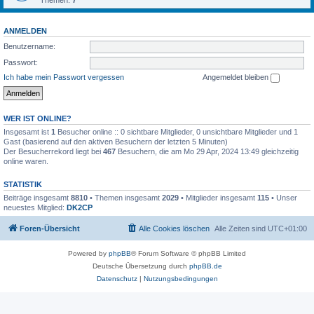
Themen:
7
ANMELDEN
Benutzername:
Passwort:
Ich habe mein Passwort vergessen
Angemeldet bleiben
WER IST ONLINE?
Insgesamt ist
1
Besucher online :: 0 sichtbare Mitglieder, 0 unsichtbare Mitglieder und 1
Gast (basierend auf den aktiven Besuchern der letzten 5 Minuten)
Der Besucherrekord liegt bei
467
Besuchern, die am Mo 29 Apr, 2024 13:49 gleichzeitig
online waren.
STATISTIK
Beiträge insgesamt
8810
• Themen insgesamt
2029
• Mitglieder insgesamt
115
• Unser
neuestes Mitglied:
DK2CP
Foren-Übersicht
Alle Cookies löschen
Alle Zeiten sind
UTC+01:00
Powered by
phpBB
® Forum Software © phpBB Limited
Deutsche Übersetzung durch
phpBB.de
Datenschutz
|
Nutzungsbedingungen