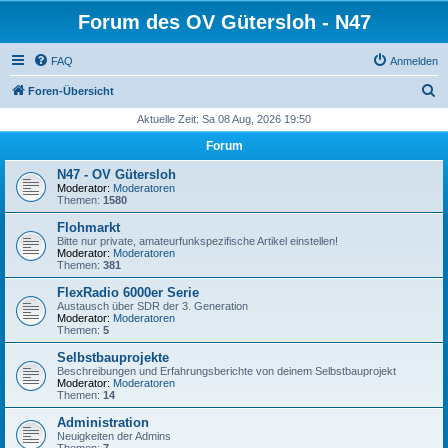
Forum des OV Gütersloh - N47
FAQ
Anmelden
S
Foren-Übersicht
u
Aktuelle Zeit: Sa 08 Aug, 2026 19:50
c
Forum
h
N47 - OV Gütersloh
e
Moderator:
Moderatoren
Themen:
1580
Flohmarkt
Bitte nur private, amateurfunkspezifische Artikel einstellen!
Moderator:
Moderatoren
Themen:
381
FlexRadio 6000er Serie
Austausch über SDR der 3. Generation
Moderator:
Moderatoren
Themen:
5
Selbstbauprojekte
Beschreibungen und Erfahrungsberichte von deinem Selbstbauprojekt
Moderator:
Moderatoren
Themen:
14
Administration
Neuigkeiten der Admins