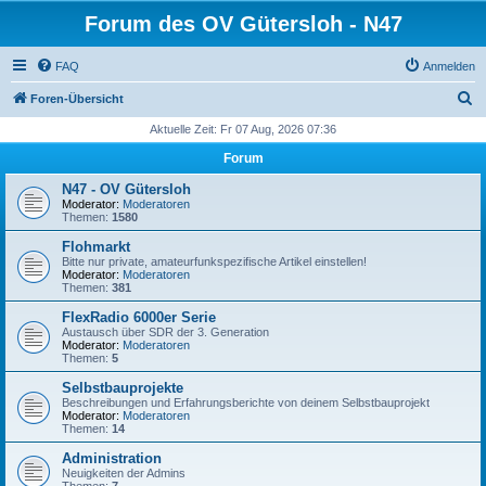
Forum des OV Gütersloh - N47
FAQ
Anmelden
S
Foren-Übersicht
u
Aktuelle Zeit: Fr 07 Aug, 2026 07:36
c
Forum
h
N47 - OV Gütersloh
e
Moderator:
Moderatoren
Themen:
1580
Flohmarkt
Bitte nur private, amateurfunkspezifische Artikel einstellen!
Moderator:
Moderatoren
Themen:
381
FlexRadio 6000er Serie
Austausch über SDR der 3. Generation
Moderator:
Moderatoren
Themen:
5
Selbstbauprojekte
Beschreibungen und Erfahrungsberichte von deinem Selbstbauprojekt
Moderator:
Moderatoren
Themen:
14
Administration
Neuigkeiten der Admins