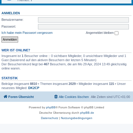
Themen:
7
ANMELDEN
Benutzername:
Passwort:
Ich habe mein Passwort vergessen
Angemeldet bleiben
WER IST ONLINE?
Insgesamt ist
1
Besucher online :: 0 sichtbare Mitglieder, 0 unsichtbare Mitglieder und 1
Gast (basierend auf den aktiven Besuchern der letzten 5 Minuten)
Der Besucherrekord liegt bei
467
Besuchern, die am Mo 29 Apr, 2024 13:49 gleichzeitig
online waren.
STATISTIK
Beiträge insgesamt
8810
• Themen insgesamt
2029
• Mitglieder insgesamt
115
• Unser
neuestes Mitglied:
DK2CP
Foren-Übersicht
Alle Cookies löschen
Alle Zeiten sind
UTC+01:00
Powered by
phpBB
® Forum Software © phpBB Limited
Deutsche Übersetzung durch
phpBB.de
Datenschutz
|
Nutzungsbedingungen