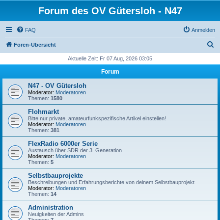
Forum des OV Gütersloh - N47
FAQ
Anmelden
S
Foren-Übersicht
u
Aktuelle Zeit: Fr 07 Aug, 2026 03:05
c
Forum
h
N47 - OV Gütersloh
e
Moderator:
Moderatoren
Themen:
1580
Flohmarkt
Bitte nur private, amateurfunkspezifische Artikel einstellen!
Moderator:
Moderatoren
Themen:
381
FlexRadio 6000er Serie
Austausch über SDR der 3. Generation
Moderator:
Moderatoren
Themen:
5
Selbstbauprojekte
Beschreibungen und Erfahrungsberichte von deinem Selbstbauprojekt
Moderator:
Moderatoren
Themen:
14
Administration
Neuigkeiten der Admins