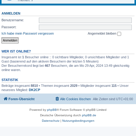
Themen:
7
ANMELDEN
Benutzername:
Passwort:
Ich habe mein Passwort vergessen
Angemeldet bleiben
WER IST ONLINE?
Insgesamt ist
1
Besucher online :: 0 sichtbare Mitglieder, 0 unsichtbare Mitglieder und 1
Gast (basierend auf den aktiven Besuchern der letzten 5 Minuten)
Der Besucherrekord liegt bei
467
Besuchern, die am Mo 29 Apr, 2024 13:49 gleichzeitig
online waren.
STATISTIK
Beiträge insgesamt
8810
• Themen insgesamt
2029
• Mitglieder insgesamt
115
• Unser
neuestes Mitglied:
DK2CP
Foren-Übersicht
Alle Cookies löschen
Alle Zeiten sind
UTC+01:00
Powered by
phpBB
® Forum Software © phpBB Limited
Deutsche Übersetzung durch
phpBB.de
Datenschutz
|
Nutzungsbedingungen