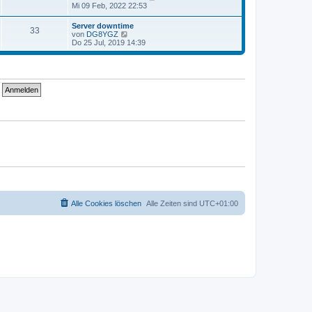
t
g
e
Mi 09 Feb, 2022 22:53
i
e
u
t
r
e
r
Server downtime
B
33
s
a
N
von
DG8YGZ
e
t
g
e
Do 25 Jul, 2019 14:39
i
e
u
t
r
e
r
B
s
a
e
t
g
i
e
t
r
r
B
a
e
g
i
t
r
a
g
Alle Cookies löschen
Alle Zeiten sind
UTC+01:00