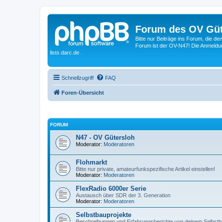
Forum des OV Güt
Bitte nur Beiträge ins Forum, die d
Forum ist der OV-N47! Die Anmeldung
lists.darc.de .
Schnellzugriff
FAQ
Foren-Übersicht
FORUM
N47 - OV Gütersloh
Moderator:
Moderatoren
Flohmarkt
Bitte nur private, amateurfunkspezifische Artikel einstellen!
Moderator:
Moderatoren
FlexRadio 6000er Serie
Austausch über SDR der 3. Generation
Moderator:
Moderatoren
Selbstbauprojekte
Beschreibungen und Erfahrungsberichte von deinem Selbstb