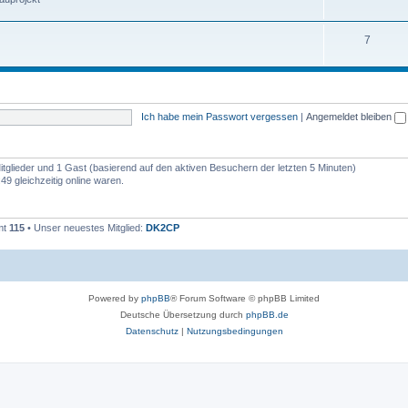
7
Ich habe mein Passwort vergessen
|
Angemeldet bleiben
Mitglieder und 1 Gast (basierend auf den aktiven Besuchern der letzten 5 Minuten)
9 gleichzeitig online waren.
mt
115
• Unser neuestes Mitglied:
DK2CP
Powered by
phpBB
® Forum Software © phpBB Limited
Deutsche Übersetzung durch
phpBB.de
Datenschutz
|
Nutzungsbedingungen