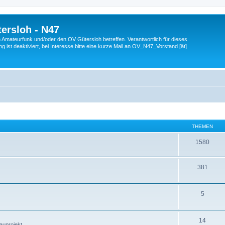
ersloh - N47
en Amateurfunk und/oder den OV Gütersloh betreffen. Verantwortlich für dieses
 ist deaktiviert, bei Interesse bitte eine kurze Mail an OV_N47_Vorstand [ät]
THEMEN
1580
381
5
14
auprojekt