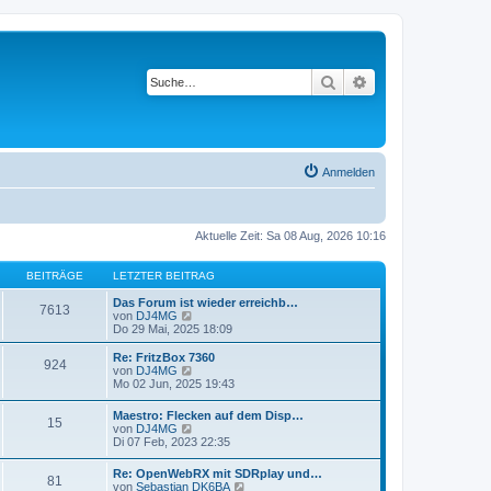
Suche
Erweiterte Suche
Anmelden
Aktuelle Zeit: Sa 08 Aug, 2026 10:16
BEITRÄGE
LETZTER BEITRAG
Das Forum ist wieder erreichb…
7613
N
von
DJ4MG
e
Do 29 Mai, 2025 18:09
u
e
Re: FritzBox 7360
924
s
N
von
DJ4MG
t
e
Mo 02 Jun, 2025 19:43
e
u
r
e
Maestro: Flecken auf dem Disp…
B
15
s
N
von
DJ4MG
e
t
e
Di 07 Feb, 2023 22:35
i
e
u
t
r
e
r
Re: OpenWebRX mit SDRplay und…
B
81
s
a
N
von
Sebastian DK6BA
e