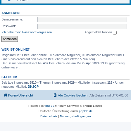
Themen:
7
ANMELDEN
Benutzername:
Passwort:
Ich habe mein Passwort vergessen
Angemeldet bleiben
WER IST ONLINE?
Insgesamt ist
1
Besucher online :: 0 sichtbare Mitglieder, 0 unsichtbare Mitglieder und 1
Gast (basierend auf den aktiven Besuchern der letzten 5 Minuten)
Der Besucherrekord liegt bei
467
Besuchern, die am Mo 29 Apr, 2024 13:49 gleichzeitig
online waren.
STATISTIK
Beiträge insgesamt
8810
• Themen insgesamt
2029
• Mitglieder insgesamt
115
• Unser
neuestes Mitglied:
DK2CP
Foren-Übersicht
Alle Cookies löschen
Alle Zeiten sind
UTC+01:00
Powered by
phpBB
® Forum Software © phpBB Limited
Deutsche Übersetzung durch
phpBB.de
Datenschutz
|
Nutzungsbedingungen