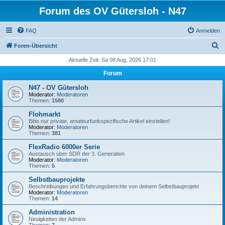
Forum des OV Gütersloh - N47
FAQ
Anmelden
S
Foren-Übersicht
u
Aktuelle Zeit: Sa 08 Aug, 2026 17:01
c
Forum
h
N47 - OV Gütersloh
e
Moderator:
Moderatoren
Themen:
1580
Flohmarkt
Bitte nur private, amateurfunkspezifische Artikel einstellen!
Moderator:
Moderatoren
Themen:
381
FlexRadio 6000er Serie
Austausch über SDR der 3. Generation
Moderator:
Moderatoren
Themen:
5
Selbstbauprojekte
Beschreibungen und Erfahrungsberichte von deinem Selbstbauprojekt
Moderator:
Moderatoren
Themen:
14
Administration
Neuigkeiten der Admins