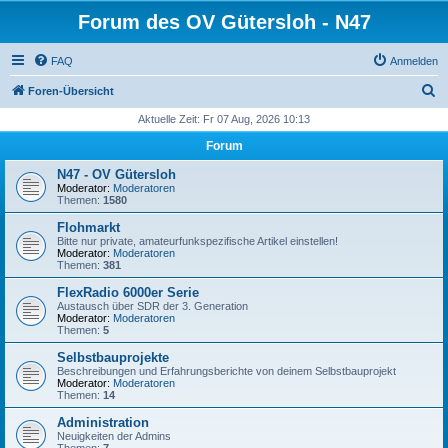
Forum des OV Gütersloh - N47
FAQ
Anmelden
S
Foren-Übersicht
u
Aktuelle Zeit: Fr 07 Aug, 2026 10:13
c
Forum
h
N47 - OV Gütersloh
e
Moderator:
Moderatoren
Themen:
1580
Flohmarkt
Bitte nur private, amateurfunkspezifische Artikel einstellen!
Moderator:
Moderatoren
Themen:
381
FlexRadio 6000er Serie
Austausch über SDR der 3. Generation
Moderator:
Moderatoren
Themen:
5
Selbstbauprojekte
Beschreibungen und Erfahrungsberichte von deinem Selbstbauprojekt
Moderator:
Moderatoren
Themen:
14
Administration
Neuigkeiten der Admins