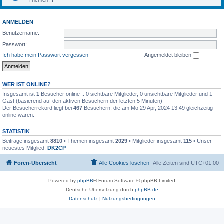
Themen:
7
ANMELDEN
Benutzername:
Passwort:
Ich habe mein Passwort vergessen
Angemeldet bleiben
WER IST ONLINE?
Insgesamt ist
1
Besucher online :: 0 sichtbare Mitglieder, 0 unsichtbare Mitglieder und 1
Gast (basierend auf den aktiven Besuchern der letzten 5 Minuten)
Der Besucherrekord liegt bei
467
Besuchern, die am Mo 29 Apr, 2024 13:49 gleichzeitig
online waren.
STATISTIK
Beiträge insgesamt
8810
• Themen insgesamt
2029
• Mitglieder insgesamt
115
• Unser
neuestes Mitglied:
DK2CP
Foren-Übersicht
Alle Cookies löschen
Alle Zeiten sind
UTC+01:00
Powered by
phpBB
® Forum Software © phpBB Limited
Deutsche Übersetzung durch
phpBB.de
Datenschutz
|
Nutzungsbedingungen