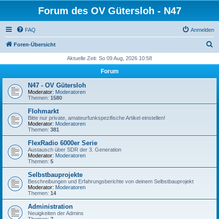
Forum des OV Gütersloh - N47
FAQ
Anmelden
S
Foren-Übersicht
u
Aktuelle Zeit: So 09 Aug, 2026 10:58
c
Forum
h
N47 - OV Gütersloh
e
Moderator:
Moderatoren
Themen:
1580
Flohmarkt
Bitte nur private, amateurfunkspezifische Artikel einstellen!
Moderator:
Moderatoren
Themen:
381
FlexRadio 6000er Serie
Austausch über SDR der 3. Generation
Moderator:
Moderatoren
Themen:
5
Selbstbauprojekte
Beschreibungen und Erfahrungsberichte von deinem Selbstbauprojekt
Moderator:
Moderatoren
Themen:
14
Administration
Neuigkeiten der Admins