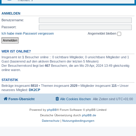
Themen:
7
ANMELDEN
Benutzername:
Passwort:
Ich habe mein Passwort vergessen
Angemeldet bleiben
WER IST ONLINE?
Insgesamt ist
1
Besucher online :: 0 sichtbare Mitglieder, 0 unsichtbare Mitglieder und 1
Gast (basierend auf den aktiven Besuchern der letzten 5 Minuten)
Der Besucherrekord liegt bei
467
Besuchern, die am Mo 29 Apr, 2024 13:49 gleichzeitig
online waren.
STATISTIK
Beiträge insgesamt
8810
• Themen insgesamt
2029
• Mitglieder insgesamt
115
• Unser
neuestes Mitglied:
DK2CP
Foren-Übersicht
Alle Cookies löschen
Alle Zeiten sind
UTC+01:00
Powered by
phpBB
® Forum Software © phpBB Limited
Deutsche Übersetzung durch
phpBB.de
Datenschutz
|
Nutzungsbedingungen