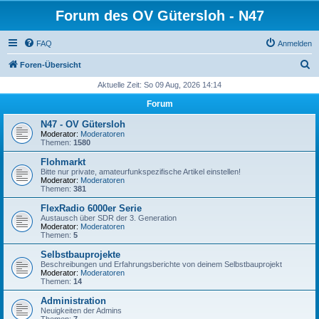
Forum des OV Gütersloh - N47
FAQ
Anmelden
S
Foren-Übersicht
u
Aktuelle Zeit: So 09 Aug, 2026 14:14
c
Forum
h
N47 - OV Gütersloh
e
Moderator:
Moderatoren
Themen:
1580
Flohmarkt
Bitte nur private, amateurfunkspezifische Artikel einstellen!
Moderator:
Moderatoren
Themen:
381
FlexRadio 6000er Serie
Austausch über SDR der 3. Generation
Moderator:
Moderatoren
Themen:
5
Selbstbauprojekte
Beschreibungen und Erfahrungsberichte von deinem Selbstbauprojekt
Moderator:
Moderatoren
Themen:
14
Administration
Neuigkeiten der Admins