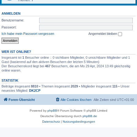
Themen:
7
ANMELDEN
Benutzername:
Passwort:
Ich habe mein Passwort vergessen
Angemeldet bleiben
WER IST ONLINE?
Insgesamt ist
1
Besucher online :: 0 sichtbare Mitglieder, 0 unsichtbare Mitglieder und 1
Gast (basierend auf den aktiven Besuchern der letzten 5 Minuten)
Der Besucherrekord liegt bei
467
Besuchern, die am Mo 29 Apr, 2024 13:49 gleichzeitig
online waren.
STATISTIK
Beiträge insgesamt
8810
• Themen insgesamt
2029
• Mitglieder insgesamt
115
• Unser
neuestes Mitglied:
DK2CP
Foren-Übersicht
Alle Cookies löschen
Alle Zeiten sind
UTC+01:00
Powered by
phpBB
® Forum Software © phpBB Limited
Deutsche Übersetzung durch
phpBB.de
Datenschutz
|
Nutzungsbedingungen