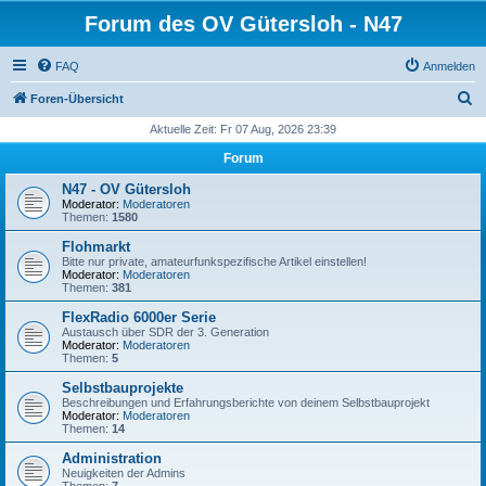
Forum des OV Gütersloh - N47
FAQ
Anmelden
S
Foren-Übersicht
u
Aktuelle Zeit: Fr 07 Aug, 2026 23:39
c
Forum
h
N47 - OV Gütersloh
e
Moderator:
Moderatoren
Themen:
1580
Flohmarkt
Bitte nur private, amateurfunkspezifische Artikel einstellen!
Moderator:
Moderatoren
Themen:
381
FlexRadio 6000er Serie
Austausch über SDR der 3. Generation
Moderator:
Moderatoren
Themen:
5
Selbstbauprojekte
Beschreibungen und Erfahrungsberichte von deinem Selbstbauprojekt
Moderator:
Moderatoren
Themen:
14
Administration
Neuigkeiten der Admins