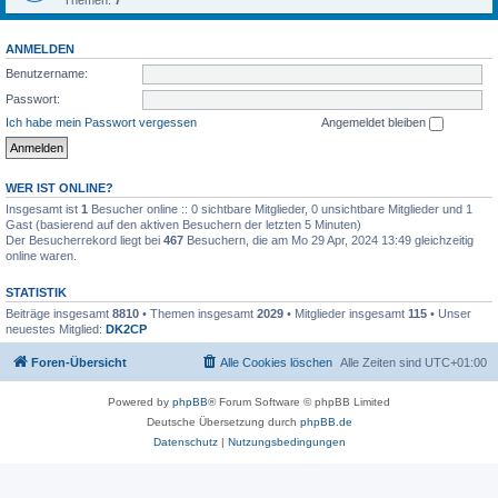
Themen:
7
ANMELDEN
Benutzername:
Passwort:
Ich habe mein Passwort vergessen
Angemeldet bleiben
WER IST ONLINE?
Insgesamt ist
1
Besucher online :: 0 sichtbare Mitglieder, 0 unsichtbare Mitglieder und 1
Gast (basierend auf den aktiven Besuchern der letzten 5 Minuten)
Der Besucherrekord liegt bei
467
Besuchern, die am Mo 29 Apr, 2024 13:49 gleichzeitig
online waren.
STATISTIK
Beiträge insgesamt
8810
• Themen insgesamt
2029
• Mitglieder insgesamt
115
• Unser
neuestes Mitglied:
DK2CP
Foren-Übersicht
Alle Cookies löschen
Alle Zeiten sind
UTC+01:00
Powered by
phpBB
® Forum Software © phpBB Limited
Deutsche Übersetzung durch
phpBB.de
Datenschutz
|
Nutzungsbedingungen