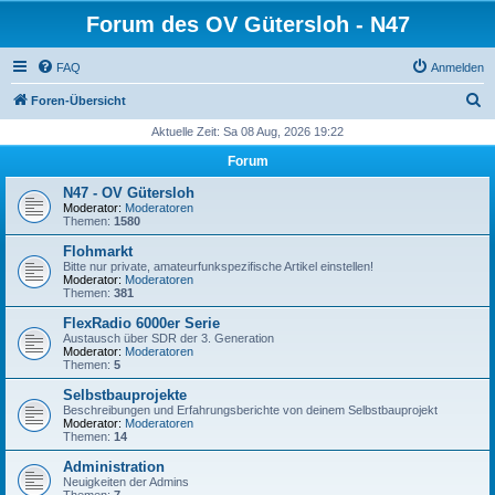
Forum des OV Gütersloh - N47
FAQ
Anmelden
S
Foren-Übersicht
u
Aktuelle Zeit: Sa 08 Aug, 2026 19:22
c
Forum
h
N47 - OV Gütersloh
e
Moderator:
Moderatoren
Themen:
1580
Flohmarkt
Bitte nur private, amateurfunkspezifische Artikel einstellen!
Moderator:
Moderatoren
Themen:
381
FlexRadio 6000er Serie
Austausch über SDR der 3. Generation
Moderator:
Moderatoren
Themen:
5
Selbstbauprojekte
Beschreibungen und Erfahrungsberichte von deinem Selbstbauprojekt
Moderator:
Moderatoren
Themen:
14
Administration
Neuigkeiten der Admins