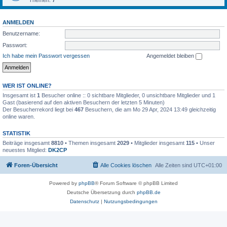
Themen:
7
ANMELDEN
Benutzername:
Passwort:
Ich habe mein Passwort vergessen
Angemeldet bleiben
WER IST ONLINE?
Insgesamt ist
1
Besucher online :: 0 sichtbare Mitglieder, 0 unsichtbare Mitglieder und 1
Gast (basierend auf den aktiven Besuchern der letzten 5 Minuten)
Der Besucherrekord liegt bei
467
Besuchern, die am Mo 29 Apr, 2024 13:49 gleichzeitig
online waren.
STATISTIK
Beiträge insgesamt
8810
• Themen insgesamt
2029
• Mitglieder insgesamt
115
• Unser
neuestes Mitglied:
DK2CP
Foren-Übersicht
Alle Cookies löschen
Alle Zeiten sind
UTC+01:00
Powered by
phpBB
® Forum Software © phpBB Limited
Deutsche Übersetzung durch
phpBB.de
Datenschutz
|
Nutzungsbedingungen