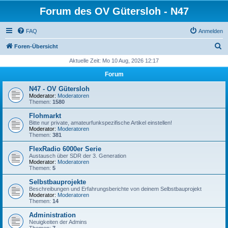
Forum des OV Gütersloh - N47
FAQ
Anmelden
S
Foren-Übersicht
u
Aktuelle Zeit: Mo 10 Aug, 2026 12:17
c
Forum
h
N47 - OV Gütersloh
e
Moderator:
Moderatoren
Themen:
1580
Flohmarkt
Bitte nur private, amateurfunkspezifische Artikel einstellen!
Moderator:
Moderatoren
Themen:
381
FlexRadio 6000er Serie
Austausch über SDR der 3. Generation
Moderator:
Moderatoren
Themen:
5
Selbstbauprojekte
Beschreibungen und Erfahrungsberichte von deinem Selbstbauprojekt
Moderator:
Moderatoren
Themen:
14
Administration
Neuigkeiten der Admins